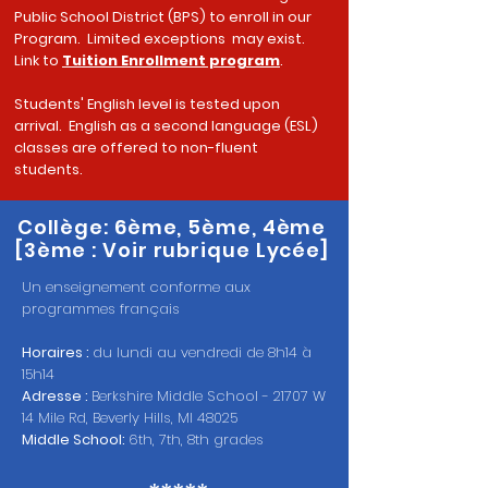
Public School District (BPS) to enroll in our
Program. Limited exceptions may exist.
Link to
Tuition Enrollment program
.
Students' English level is tested upon
arrival. English as a second language (ESL)
classes are offered to non-fluent
students.
Collège: 6ème, 5ème, 4ème
[3ème : Voir rubrique Lycée]
Un enseignement conforme aux
programmes français
Horaires :
du lundi au vendredi de 8h14 à
15h14
Adresse :
Berkshire Middle School - 21707 W
14 Mile Rd, Beverly Hills, MI 48025
Middle School:
6th, 7th, 8th grades