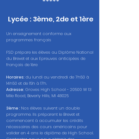
*****
Lycée : 3ème, 2de et 1ère
Un enseignement conforme aux
programmes français
FSD prépare les élèves au Diplôme National
du Brevet et aux Epreuves anticipées de
français de 1ère
Horaires:
du lundi au vendredi de 7h50 à
14h50 et de 15h à 17h.
Adresse:
Groves High School - 20500 W 13
Mile Road, Beverly Hills, MI 48025
3ème :
Nos élèves suivent un double
programme. Ils préparent le Brevet et
commencent à accumuler les crédits
nécessaires des cours américains pour
valider en 4 ans le diplôme de High School.