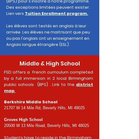
(BPS) pour s'inscrire à notre programme.
Des exceptions limitées peuvent exister.
Lien vers
Tuition Enrollment program.
Les élèves sont testés en anglais à leur
arrivée. Les élèves ne maitrisant que peu
ou pas l'anglais ont un enseignement en
Anglais langue étrangère (ESL).
Middle & High School
FSD offers a French curriculum completed
by a full immersion in 2 local Birmingham
public schools (BPS) . Link to the
district
map
.
Berkshire Middle School
21707 W 14 Mile Rd, Beverly Hills, MI 48025
Groves High School
20500 W 13 Mile Road, Beverly Hills, MI 48025
Students have to reside in the Birmingham