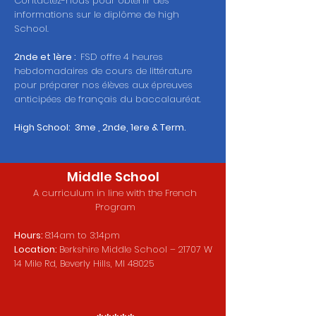
Contactez-nous pour obtenir des
informations sur le diplôme de high
School.
2nde et 1ère :
FSD offre 4 heures
hebdomadaires de cours de littérature
pour préparer nos élèves aux épreuves
anticipées de français du baccalauréat.
High School: 3me , 2nde, 1ere & Term.
Middle School
A curriculum in line with the French
Program
Hours:
8:14am to 3:14pm
Location:
Berkshire Middle School – 21707 W
14 Mile Rd, Beverly Hills, MI 48025